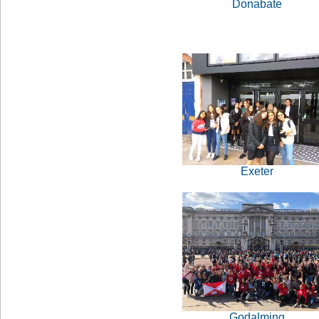
Donabate
Exeter
Godalming